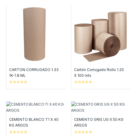
5
5
CARTON CORRUGADO 1.33
Cartón Corrugado Rollo 1.20
1K-1.8 ML
X 100 mts
0
0
out
out
of
of
5
5
CEMENTO BLANCO T1 X 40
CEMENTO GRIS UG X 50 KG
KG ARGOS
ARGOS