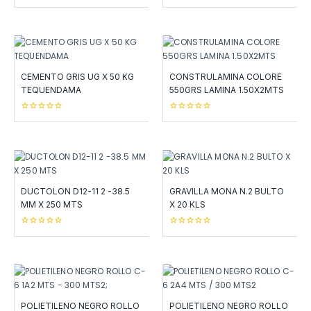
0
0
out
out
of
of
5
5
CEMENTO GRIS UG X 50 KG
CONSTRULAMINA COLORE
TEQUENDAMA
550GRS LAMINA 1.50X2MTS
0
0
out
out
of
of
5
5
DUCTOLON D12-11 2 -38.5
GRAVILLA MONA N.2 BULTO
MM X 250 MTS
X 20 KLS
0
0
out
out
of
of
5
5
POLIETILENO NEGRO ROLLO
POLIETILENO NEGRO ROLLO