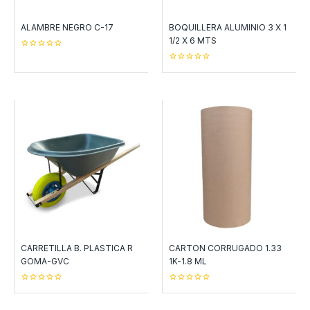
ALAMBRE NEGRO C-17
BOQUILLERA ALUMINIO 3 X 1
1/2 X 6 MTS
0
out
0
of
out
5
of
5
CARRETILLA B. PLASTICA R
CARTON CORRUGADO 1.33
GOMA-GVC
1K-1.8 ML
0
0
out
out
of
of