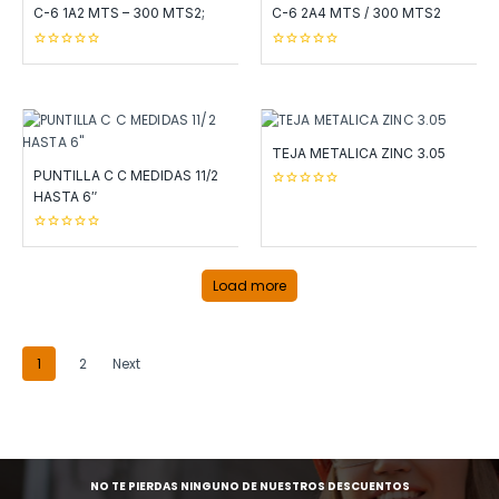
C-6 1A2 MTS – 300 MTS2;
C-6 2A4 MTS / 300 MTS2
0
0
out
out
of
of
5
5
TEJA METALICA ZINC 3.05
PUNTILLA C C MEDIDAS 11/2
HASTA 6″
0
out
of
5
0
out
of
5
Load more
1
2
Next
NO TE PIERDAS NINGUNO DE NUESTROS DESCUENTOS