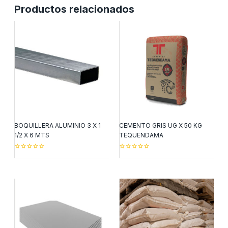
Productos relacionados
BOQUILLERA ALUMINIO 3 X 1
CEMENTO GRIS UG X 50 KG
1/2 X 6 MTS
TEQUENDAMA
0
0
out
out
of
of
5
5