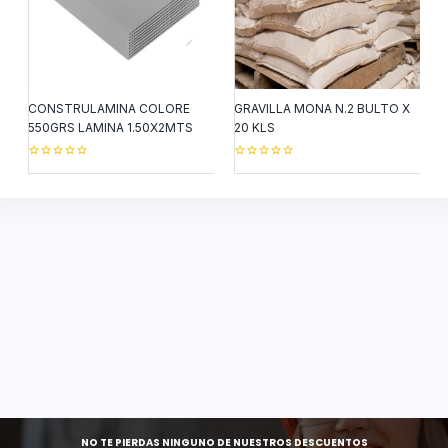
CONSTRULAMINA COLORE
GRAVILLA MONA N.2 BULTO X
550GRS LAMINA 1.50X2MTS
20 KLS
0
0
out
out
of
of
5
5
NO TE PIERDAS NINGUNO DE NUESTROS DESCUENTOS