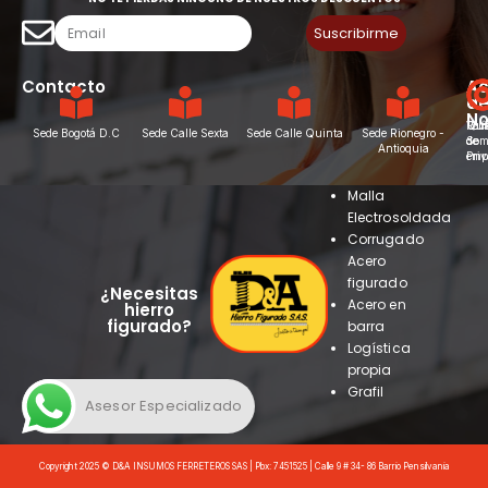
Suscribirme
Contacto
Ac
d
No
Vac
Qui
Polí
Sede Bogotá D.C
Sede Calle Sexta
Sede Calle Quinta
Sede Rionegro -
de
Som
de
Antioquia
emp
Pri
Malla
Electrosoldada
Corrugado
Acero
figurado
¿Necesitas
Acero en
hierro
figurado?
barra
Logística
propia
Grafil
Asesor Especializado
Copyright 2025 © D&A INSUMOS FERRETEROS SAS | Pbx: 7451525 | Calle 9 # 34- 86 Barrio Pensilvania