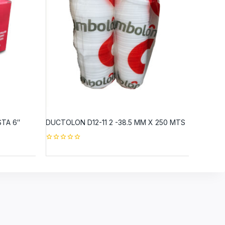
STA 6″
DUCTOLON D12-11 2 -38.5 MM X 250 MTS
0
out
of
5