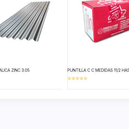
LICA ZINC 3.05
PUNTILLA C C MEDIDAS 11/2 HA
0
out
of
5