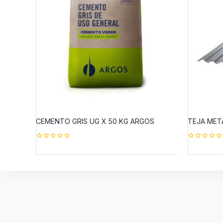
CEMENTO GRIS UG X 50 KG ARGOS
TEJA META
0
0
out
out
of
of
5
5