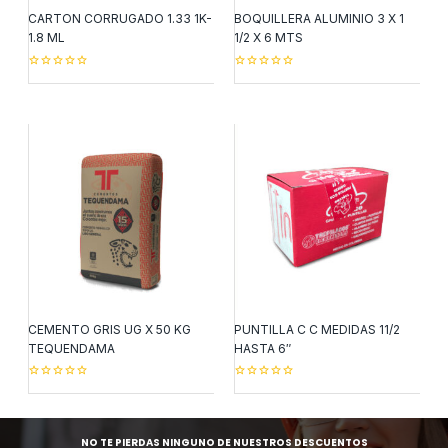
CARTON CORRUGADO 1.33 1K-
BOQUILLERA ALUMINIO 3 X 1
1.8 ML
1/2 X 6 MTS
0
0
out
out
of
of
5
5
CEMENTO GRIS UG X 50 KG
PUNTILLA C C MEDIDAS 11/2
TEQUENDAMA
HASTA 6″
0
0
out
out
of
of
5
5
NO TE PIERDAS NINGUNO DE NUESTROS DESCUENTOS