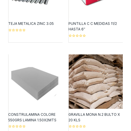
TEJA METALICA ZINC 3.05
PUNTILLA C C MEDIDAS 11/2
HASTA 6″
0
out
0
of
out
5
of
5
CONSTRULAMINA COLORE
GRAVILLA MONA N.2 BULTO X
550GRS LAMINA 1.50X2MTS
20 KLS