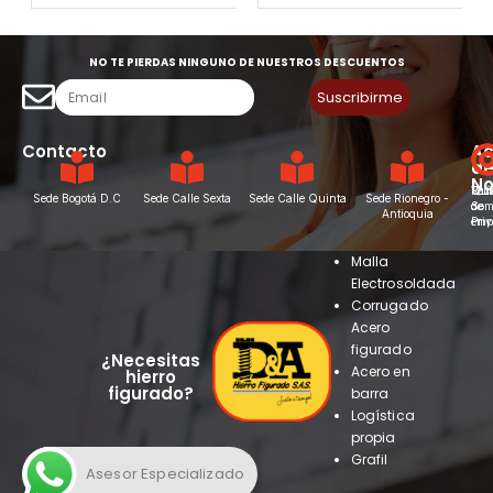
0
0
out
out
of
of
5
5
NO TE PIERDAS NINGUNO DE NUESTROS DESCUENTOS
Suscribirme
Contacto
Ac
d
No
Vac
Qui
Polí
Sede Bogotá D.C
Sede Calle Sexta
Sede Calle Quinta
Sede Rionegro -
de
Som
de
Antioquia
emp
Pri
Malla
Electrosoldada
Corrugado
Acero
figurado
¿Necesitas
Acero en
hierro
figurado?
barra
Logística
propia
Grafil
Asesor Especializado