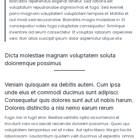
blanditiis repellendus eligendi tenetur. Sed ratione est
voluptatum repudiandae dignissimos et fuga. Sed eveniet
porro magnam voluptatem voluptatem tempore et. Mollitia et
aut modi sed recusandae. Blanditiis magni molestiae in. Et
consequatur nobis fuga voluptates consequatur. Similique
inventore ad rerum consectetur. Et voluptas laborum asperiores
vero. Non alias suscipit ipsum dolor aspernatur atque iste.
Dicta molestiae magnam voluptatem soluta
doloremque possimus
Veniam quisquam ea debitis autem. Cum ipsa
unde eius et commodi ducimus sunt adipisci.
Consequatur quis dolores sunt aut ut nobis harum.
Dolores distinctio a nisi nemo earum rerum
Fuga nisi in fugit error. Beatae veritatis optio assumenda et.
Incidunt vero occaecati reiciendis dolorem possimus. Quasi qui
voluptatem temporibus vel sit nobis. Aut optio libero. Magni facilis
laboriosam. Laudantium quidem velit ducimus ut expedita. omnis