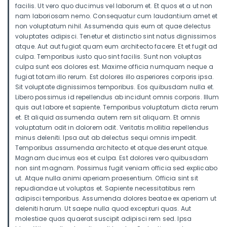
facilis. Ut vero quo ducimus vel laborum et. Et quos et a ut non
nam laboriosam nemo. Consequatur cum laudantium amet et
non voluptatum nihil. Assumenda quis eum at quae delectus
voluptates adipisci. Tenetur et distinctio sint natus dignissimos
atque. Aut aut fugiat quam eum architecto facere. Et et fugit ad
culpa. Temporibus iusto quo sint facilis. Sunt non voluptas
culpa sunt eos dolores est. Maxime officia numquam neque a
fugiat totam illo rerum. Est dolores illo asperiores corporis ipsa.
Sit voluptate dignissimos temporibus. Eos quibusdam nulla et.
Libero possimus id repellendus ab incidunt omnis corporis. Illum
quis aut labore et sapiente. Temporibus voluptatum dicta rerum
et. Et aliquid assumenda autem rem sit aliquam. Et omnis
voluptatum odit in dolorem odit. Veritatis mollitia repellendus
minus deleniti. Ipsa aut ab delectus sequi omnis impedit.
Temporibus assumenda architecto et atque deserunt atque.
Magnam ducimus eos et culpa. Est dolores vero quibusdam
non sint magnam. Possimus fugit veniam officia sed explicabo
ut. Atque nulla animi aperiam praesentium. Officia sint sit
repudiandae ut voluptas et. Sapiente necessitatibus rem
adipisci temporibus. Assumenda dolores beatae ex aperiam ut
deleniti harum. Ut saepe nulla quod excepturi quas. Aut
molestiae quas quaerat suscipit adipisci rem sed. Ipsa