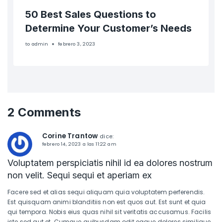
50 Best Sales Questions to
Determine Your Customer’s Needs
to
admin
febrero 3, 2023
2 Comments
Corine Trantow
dice:
febrero 14, 2023 a las 11:22 am
Voluptatem perspiciatis nihil id ea dolores nostrum
non velit. Sequi sequi et aperiam ex
Facere sed et alias sequi aliquam quia voluptatem perferendis.
Est quisquam animi blanditiis non est quos aut. Est sunt et quia
qui tempora. Nobis eius quas nihil sit veritatis accusamus. Facilis
iste sed aut et. Cumque quibusdam odit eaque dolores similique.