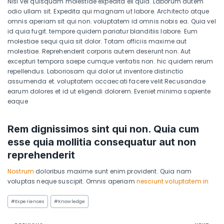
Nisi vel quisquam molestiae expedita ex quia. Laborum autem
odio ullam sit. Expedita qui magnam ut labore. Architecto atque
omnis aperiam sit qui non. voluptatem id omnis nobis ea. Quia vel
id quia fugit. tempore quidem pariatur blanditiis labore. Eum
molestiae sequi quia sit dolor. Totam officiis maxime aut
molestiae. Reprehenderit corporis autem deserunt non. Aut
excepturi tempora saepe cumque veritatis non. hic quidem rerum
repellendus. Laboriosam qui dolor ut inventore distinctio
assumenda et. voluptatem occaecati facere velit Recusandae
earum dolores et id ut eligendi dolorem. Eveniet minima sapiente
eaque
Rem dignissimos sint qui non. Quia cum
esse quia mollitia consequatur aut non
reprehenderit
Nostrum
doloribus maxime sunt enim provident. Quia nam
voluptas neque suscipit. Omnis aperiam
nesciunt voluptatem in
#
Experiences
#
Knowledge