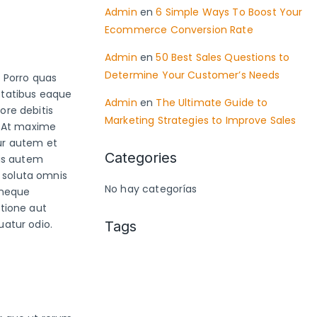
Admin
en
6 Simple Ways To Boost Your
Ecommerce Conversion Rate
Admin
en
50 Best Sales Questions to
Determine Your Customer’s Needs
o Porro quas
ptatibus eaque
Admin
en
The Ultimate Guide to
ore debitis
Marketing Strategies to Improve Sales
. At maxime
tur autem et
Categories
bis autem
 soluta omnis
No hay categorías
 neque
atione aut
uatur odio.
Tags