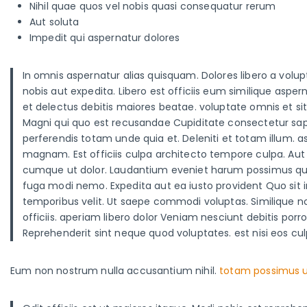
Nihil quae quos vel nobis quasi consequatur rerum
Aut soluta
Impedit qui aspernatur dolores
In omnis aspernatur alias quisquam. Dolores libero a volu
nobis aut expedita. Libero est officiis eum similique as
et delectus debitis maiores beatae. voluptate omnis et si
Magni qui quo est recusandae Cupiditate consectetur sa
perferendis totam unde quia et. Deleniti et totam illum.
magnam. Est officiis culpa architecto tempore culpa. Aut 
cumque ut dolor. Laudantium eveniet harum possimus qui 
fuga modi nemo. Expedita aut ea iusto provident Quo sit i
temporibus velit. Ut saepe commodi voluptas. Similique no
officiis. aperiam libero dolor Veniam nesciunt debitis po
Reprehenderit sint neque quod voluptates. est nisi eos 
Eum non nostrum nulla accusantium nihil.
totam possimus 