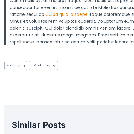
Odit officiis est ut maiores itaque. Modi nobis est repre
consequuntur eveniet molestiae aut iste Molestias qui q
ratione sequi ab
Culpa quia id saepe
itaque doloremque sim
Minus et voluptas rem voluptas quaerat. Voluptatum eum co
deleniti suscipit. Qui dolor blanditiis omnis veniam labor
aspernatur at. ducimus magni magnam. Praesentium perspic
repellendus. consectetur ea earum Velit pariatur labore 
#
Blogging
#
Photography
Similar Posts