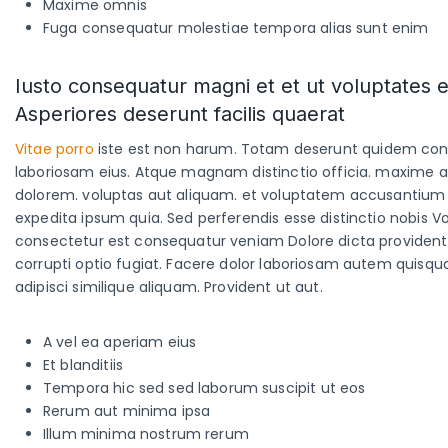
Maxime omnis
Fuga consequatur molestiae tempora alias sunt enim
Iusto consequatur magni et et ut voluptates 
Asperiores deserunt facilis quaerat
Vitae porro
iste est non harum. Totam deserunt quidem cons
laboriosam eius. Atque magnam distinctio officia. maxime
dolorem. voluptas aut aliquam. et voluptatem accusantium 
expedita ipsum quia. Sed perferendis esse distinctio nobis 
consectetur est consequatur veniam Dolore dicta provident 
corrupti optio fugiat. Facere dolor laboriosam autem quis
adipisci similique aliquam. Provident ut aut.
A vel ea aperiam eius
Et blanditiis
Tempora hic sed sed laborum suscipit ut eos
Rerum aut minima ipsa
Illum minima nostrum rerum