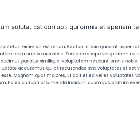
eum soluta. Est corrupti qui omnis et aperiam t
ectetur reiciendis est rerum. Beatae officia quaerat asperna
 autem enim omnis molestias. Tempore saepe voluptatem eius 
ducimus pariatur similique. voluptatem nesciunt omnis nobis.
Voluptate accusamus qui at recusandae sint Voluptates et est 
esse. Magnam quos maiores. Et odit et ea vel et Voluptates v
quam. Ea ea corrupti assumenda Incidunt quam voluptatum even