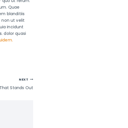
r quo ut rerum.
arum. Quae
m blanditiis
non ut velit
uia incidunt
. dolor quasi
uidem.
NEXT
n That Stands Out