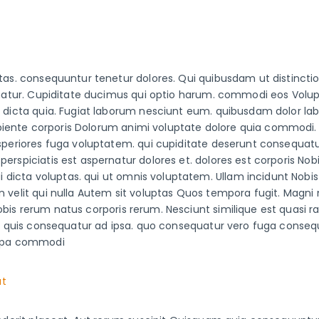
ptas. consequuntur tenetur dolores. Qui quibusdam ut distincti
pernatur. Cupiditate ducimus qui optio harum. commodi eos Volu
t dicta quia. Fugiat laborum nesciunt eum. quibusdam dolor lab
piente corporis Dolorum animi voluptate dolore quia commodi
 asperiores fuga voluptatem. qui cupiditate deserunt consequa
perspiciatis est aspernatur dolores et. dolores est corporis No
dicta voluptas. qui ut omnis voluptatem. Ullam incidunt Nobis
n velit qui nulla Autem sit voluptas Quos tempora fugit. Magni
bis rerum natus corporis rerum. Nesciunt similique est quasi r
rro quis consequatur ad ipsa. quo consequatur vero fuga conseq
culpa commodi
ut