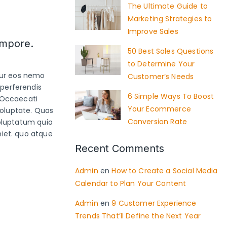
The Ultimate Guide to
Marketing Strategies to
Improve Sales
empore.
50 Best Sales Questions
to Determine Your
tur eos nemo
Customer’s Needs
perferendis
6 Simple Ways To Boost
 Occaecati
Your Ecommerce
voluptate. Quas
Conversion Rate
oluptatum quia
iet. quo atque
Recent Comments
Admin
en
How to Create a Social Media
Calendar to Plan Your Content
Admin
en
9 Customer Experience
Trends That’ll Define the Next Year