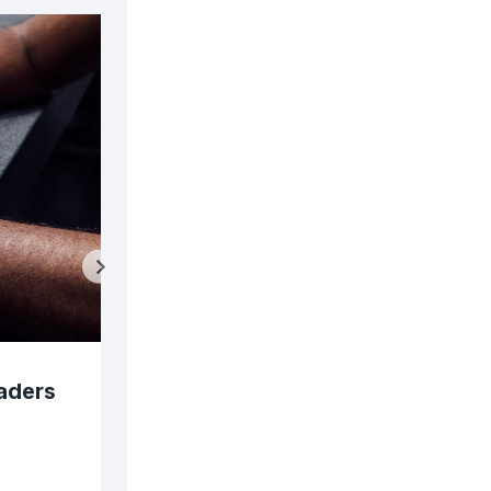
aders
84 Marketing Tools and Soft
Every Business & Budget
to
admin
enero 11, 2023