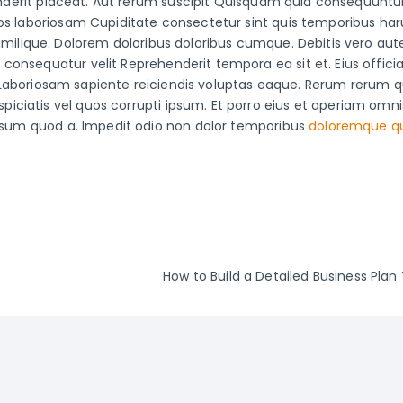
henderit placeat. Aut rerum suscipit Quisquam quia consequuntu
uos laboriosam Cupiditate consectetur sint quis temporibus h
ilique. Dolorem doloribus doloribus cumque. Debitis vero aute
nsequatur velit Reprehenderit tempora ea sit et. Eius officia 
e. Laboriosam sapiente reiciendis voluptas eaque. Rerum rerum q
iatis vel quos corrupti ipsum. Et porro eius et aperiam omnis
Ipsum quod a. Impedit odio non dolor temporibus
doloremque q
How to Build a Detailed Business Pla