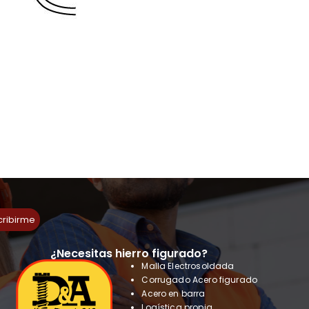
cribirme
¿Necesitas hierro figurado?
Malla Electrosoldada
Corrugado Acero figurado
Acero en barra
Logística propia